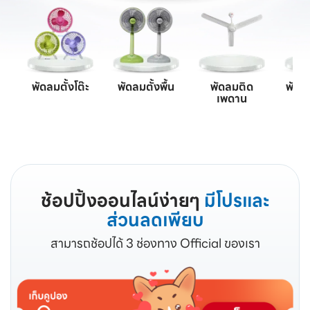
พัดลมตั้งโต๊ะ
พัดลมตั้งพื้น
พัดลมติด
พัดล
เพดาน
ช้อปปิ้งออนไลน์ง่ายๆ
มีโปรและ
ส่วนลดเพียบ
สามารถช้อปได้ 3 ช่องทาง Official ของเรา