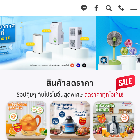
Tog
nav
สินค้าลดราคา
ช้อปคุ้มๆ กับโปรโมชั่นสุดพิเศษ
ลดราคาทุกไอเท็ม!